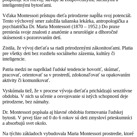
inteligentnými bytosťami.
Vďaka Montessori prístupu dieťa prirodzene napĺňa svoj potenciál.
Tento výchovný smer založila talianska lekárka, antropologička a
psychiatrička Dr. Maria Montessori (1870 – 1952.) Do praxe
preniesla svoje znalosti z anatómie a neurológie a dlhoročné
skúsenosti s pozorovaním detí.
Zistila, že vývoj dieťaťa sa riadi prirodzenými zákonitosťami. Platia
pre všetky deti bez rozdielu sociálneho zázemia, kultúry či
inteligencie.
Patria medzi ne napríklad ľudské tendencie hovoriť, skúmať,
pracovať, orientovať sa v prostredí, zdokonaľovať sa opakovaním
aktivity či komunikovať.
Vyskúmala tiež, že v procese vývoja dieťaťa prichádzajú senzitívne
obdobia. V nich sa učenie a osvojovanie si istých schopností deje
prirodzene, bez námahy.
Dr. Montessori popísala aj hlavné obdobia formovania ľudskej
bytosti. V prvej fáze od 0 do 6 rokov sú deti zmysloví prieskumníci
a absorbujú svet okolo.
Na týchto základoch vybudovala Maria Montessori prostredie, ktoré