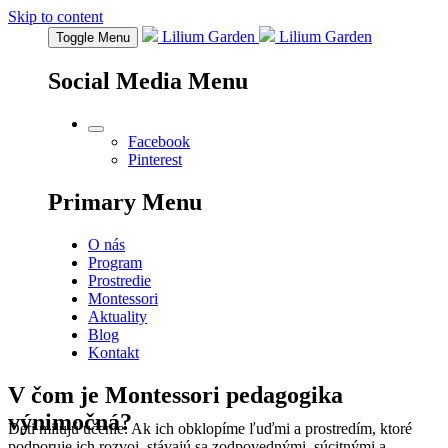
Skip to content
Lilium Garden
Lilium Garden
Toggle
Menu
Social Media Menu
Facebook
Pinterest
Primary Menu
O nás
Program
Prostredie
Montessori
Aktuality
Blog
Kontakt
V čom je Montessori pedagogika
výnimočná?
Deti milujú učenie. Ak ich obklopíme ľuďmi a prostredím, ktoré
podporuje ich rozvoj, stávajú sa zodpovednými, súcitnými a