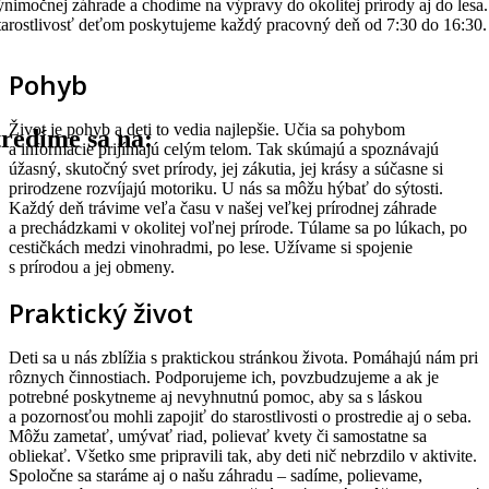
ýnimočnej záhrade a chodíme na výpravy do okolitej prírody aj do lesa.
tarostlivosť deťom poskytujeme každý pracovný deň od 7:30 do 16:30.
Pohyb
Život je pohyb a deti to vedia najlepšie. Učia sa pohybom
tredíme sa na:
a informácie prijímajú celým telom. Tak skúmajú a spoznávajú
úžasný, skutočný svet prírody, jej zákutia, jej krásy a súčasne si
prirodzene rozvíjajú motoriku. U nás sa môžu hýbať do sýtosti.
Každý deň trávime veľa času v našej veľkej prírodnej záhrade
a prechádzkami v okolitej voľnej prírode. Túlame sa po lúkach, po
cestičkách medzi vinohradmi, po lese. Užívame si spojenie
s prírodou a jej obmeny.
Praktický život
Deti sa u nás zblížia s praktickou stránkou života. Pomáhajú nám pri
rôznych činnostiach. Podporujeme ich, povzbudzujeme a ak je
potrebné poskytneme aj nevyhnutnú pomoc, aby sa s láskou
a pozornosťou mohli zapojiť do starostlivosti o prostredie aj o seba.
Môžu zametať, umývať riad, polievať kvety či samostatne sa
obliekať. Všetko sme pripravili tak, aby deti nič nebrzdilo v aktivite.
Spoločne sa staráme aj o našu záhradu – sadíme, polievame,