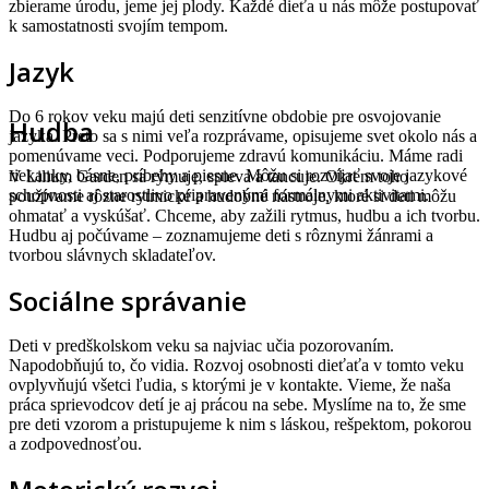
zbierame úrodu, jeme jej plody. Každé dieťa u nás môže postupovať
k samostatnosti svojím tempom.
Jazyk
Do 6 rokov veku majú deti senzitívne obdobie pre osvojovanie
Hudba
jazyka. Preto sa s nimi veľa rozprávame, opisujeme svet okolo nás a
pomenúvame veci. Podporujeme zdravú komunikáciu. Máme radi
riekanky, básne, príbehy a piesne. Môžu si rozvíjať svoje jazykové
V Lilium Garden sa rýmuje, spieva a tancuje. Okrem toho
schopnosti aj starostlivo pripravenými formálnymi aktivitami.
používame rôzne rytmické a hudobné nástroje, ktoré si deti môžu
ohmatať a vyskúšať. Chceme, aby zažili rytmus, hudbu a ich tvorbu.
Hudbu aj počúvame – zoznamujeme deti s rôznymi žánrami a
tvorbou slávnych skladateľov.
Sociálne správanie
Deti v predškolskom veku sa najviac učia pozorovaním.
Napodobňujú to, čo vidia. Rozvoj osobnosti dieťaťa v tomto veku
ovplyvňujú všetci ľudia, s ktorými je v kontakte. Vieme, že naša
práca sprievodcov detí je aj prácou na sebe. Myslíme na to, že sme
pre deti vzorom a pristupujeme k nim s láskou, rešpektom, pokorou
a zodpovednosťou.