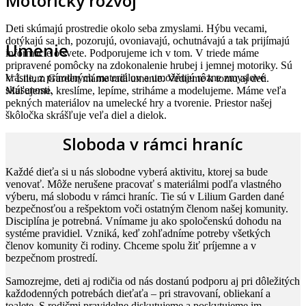
Motorický rozvoj
Deti skúmajú prostredie okolo seba zmyslami. Hýbu vecami,
dotýkajú sa ich, pozorujú, ovoniavajú, ochutnávajú a tak prijímajú
Umenie
informácie o svete. Podporujeme ich v tom. V triede máme
pripravené pomôcky na zdokonalenie hrubej i jemnej motoriky. Sú
krásne, z prírodných materiálov a umožňujú rôzne zmyslové
V Lilium Garden máme radi umenie. Vedieme k tomu aj deti.
skúsenosti.
Maľujeme, kreslíme, lepíme, striháme a modelujeme. Máme veľa
pekných materiálov na umelecké hry a tvorenie. Priestor našej
škôločka skrášľuje veľa diel a dielok.
Sloboda v rámci hraníc
Každé dieťa si u nás slobodne vyberá aktivitu, ktorej sa bude
venovať. Môže nerušene pracovať s materiálmi podľa vlastného
výberu, má slobodu v rámci hraníc. Tie sú v Lilium Garden dané
bezpečnosťou a rešpektom voči ostatným členom našej komunity.
Disciplína je potrebná. Vnímame ju ako spoločenskú dohodu na
systéme pravidiel. Vzniká, keď zohľadníme potreby všetkých
členov komunity či rodiny. Chceme spolu žiť príjemne a v
bezpečnom prostredí.
Samozrejme, deti aj rodičia od nás dostanú podporu aj pri dôležitých
každodenných potrebách dieťaťa – pri stravovaní, obliekaní a
toalete. S rodičmi pravidelne diskutujeme a poskytujeme im